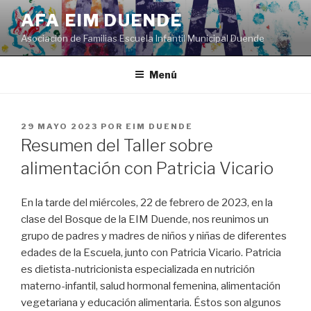
Saltar
AFA EIM DUENDE
al
Asociación de Familias Escuela Infantil Municipal Duende
contenido
Menú
PUBLICADO
29 MAYO 2023
POR
EIM DUENDE
EL
Resumen del Taller sobre
alimentación con Patricia Vicario
En la tarde del miércoles, 22 de febrero de 2023, en la
clase del Bosque de la EIM Duende, nos reunimos un
grupo de padres y madres de niños y niñas de diferentes
edades de la Escuela, junto con Patricia Vicario. Patricia
es dietista-nutricionista especializada en nutrición
materno-infantil, salud hormonal femenina, alimentación
vegetariana y educación alimentaria. Éstos son algunos