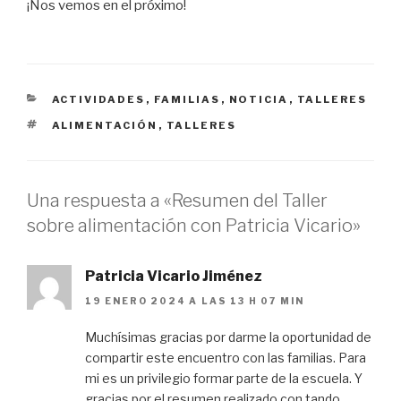
¡Nos vemos en el próximo!
CATEGORÍAS
ACTIVIDADES
,
FAMILIAS
,
NOTICIA
,
TALLERES
ETIQUETAS
ALIMENTACIÓN
,
TALLERES
Una respuesta a «Resumen del Taller
sobre alimentación con Patricia Vicario»
Patricia Vicario Jiménez
19 ENERO 2024 A LAS 13 H 07 MIN
Muchísimas gracias por darme la oportunidad de
compartir este encuentro con las familias. Para
mi es un privilegio formar parte de la escuela. Y
gracias por el resumen realizado con tando