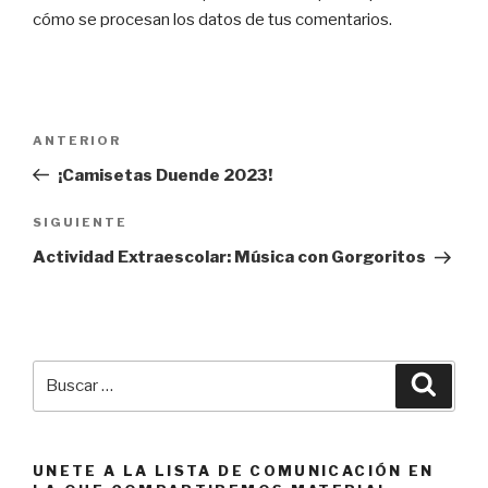
cómo se procesan los datos de tus comentarios.
Navegación
Entrada
ANTERIOR
de
anterior:
¡Camisetas Duende 2023!
entradas
Siguiente
SIGUIENTE
entrada
Actividad Extraescolar: Música con Gorgoritos
Buscar
Busca
por:
UNETE A LA LISTA DE COMUNICACIÓN EN