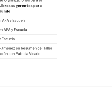
e Organizaciones para el
Libros sugerentes para
 mundo
n
AFA y Escuela
en
AFA y Escuela
y Escuela
io Jiménez
en
Resumen del Taller
ción con Patricia Vicario