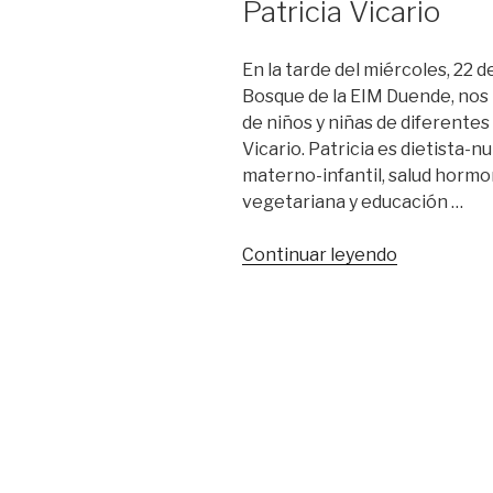
Patricia Vicario
En la tarde del miércoles, 22 d
Bosque de la EIM Duende, nos
de niños y niñas de diferentes
Vicario. Patricia es dietista-n
materno-infantil, salud hormo
vegetariana y educación …
«Resumen
Continuar leyendo
del
Taller
sobre
alimentaci
con
Patricia
Vicario»