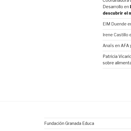
Coordinadora d
Desarrollo
en
descubrir el
EIM Duende
e
Irene Castillo
Anaïs
en
AFA 
Patricia Vicar
sobre alimenta
Fundación Granada Educa