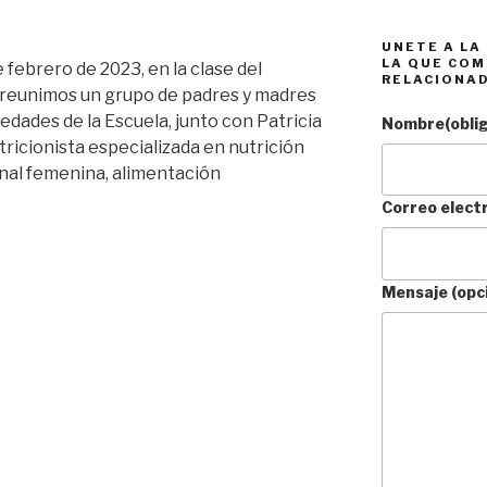
UNETE A LA
LA QUE COM
e febrero de 2023, en la clase del
RELACIONA
 reunimos un grupo de padres y madres
 edades de la Escuela, junto con Patricia
Nombre
(obli
utricionista especializada en nutrición
nal femenina, alimentación
Correo elect
Mensaje (opc
ón