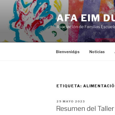
Saltar
al
AFA EIM 
contenido
Asociación de Familias Escuel
Bienvenid@s
Noticias
ETIQUETA:
ALIMENTACI
PUBLICADO
29 MAYO 2023
EL
Resumen del Taller