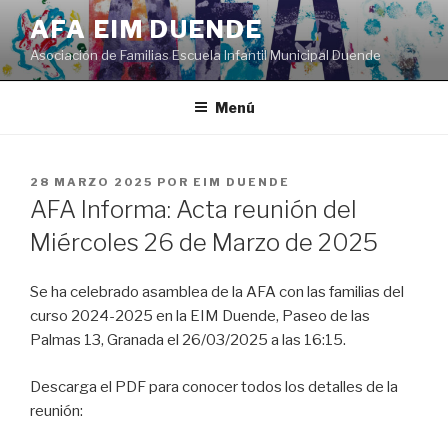
Saltar
AFA EIM DUENDE
al
Asociación de Familias Escuela Infantil Municipal Duende
contenido
Menú
PUBLICADO
28 MARZO 2025
POR
EIM DUENDE
EL
AFA Informa: Acta reunión del
Miércoles 26 de Marzo de 2025
Se ha celebrado asamblea de la AFA con las familias del
curso 2024-2025 en la EIM Duende, Paseo de las
Palmas 13, Granada el 26/03/2025 a las 16:15.
Descarga el PDF para conocer todos los detalles de la
reunión: