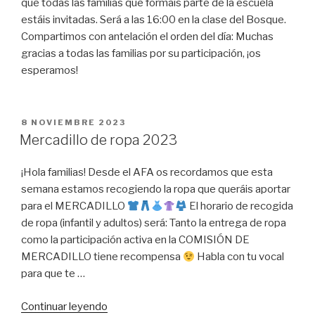
que todas las familias que formáis parte de la escuela
estáis invitadas. Será a las 16:00 en la clase del Bosque.
Compartimos con antelación el orden del día: Muchas
gracias a todas las familias por su participación, ¡os
esperamos!
PUBLICADO
8 NOVIEMBRE 2023
EL
Mercadillo de ropa 2023
¡Hola familias! Desde el AFA os recordamos que esta
semana estamos recogiendo la ropa que queráis aportar
para el MERCADILLO
El horario de recogida
de ropa (infantil y adultos) será: Tanto la entrega de ropa
como la participación activa en la COMISIÓN DE
MERCADILLO tiene recompensa
Habla con tu vocal
para que te …
«Mercadillo
Continuar leyendo