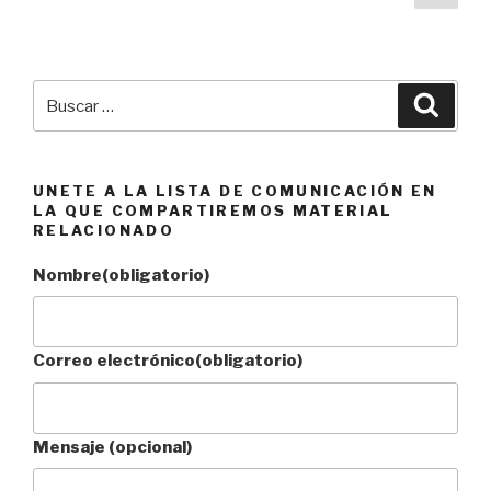
pági
de
entradas
Buscar
Busca
por:
UNETE A LA LISTA DE COMUNICACIÓN EN
LA QUE COMPARTIREMOS MATERIAL
RELACIONADO
Nombre
(obligatorio)
Correo electrónico
(obligatorio)
Mensaje (opcional)