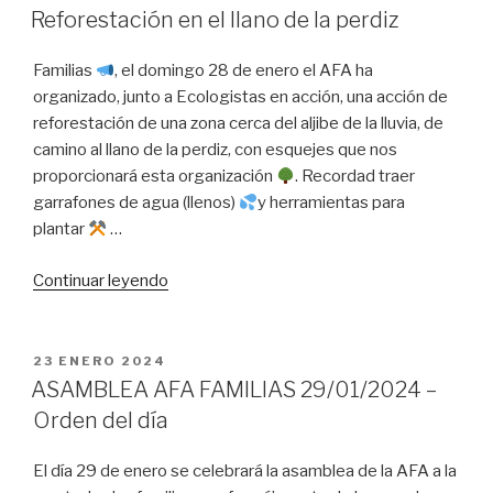
EL
Reforestación en el llano de la perdiz
Familias
, el domingo 28 de enero el AFA ha
organizado, junto a Ecologistas en acción, una acción de
reforestación de una zona cerca del aljibe de la lluvia, de
camino al llano de la perdiz, con esquejes que nos
proporcionará esta organización
. Recordad traer
garrafones de agua (llenos)
y herramientas para
plantar
…
«Reforestación
Continuar leyendo
en
el
llano
PUBLICADO
23 ENERO 2024
EL
de
ASAMBLEA AFA FAMILIAS 29/01/2024 –
la
Orden del día
perdiz»
El día 29 de enero se celebrará la asamblea de la AFA a la