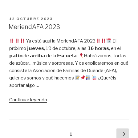
de
ropa
2023»
PUBLICADO
12 OCTUBRE 2023
EL
MeriendAFA 2023
Ya está aquí la MeriendAFA 2023
El
próximo 𝗷𝘂𝗲𝘃𝗲𝘀, 19 de octubre, a las 𝟭𝟲 𝗵𝗼𝗿𝗮𝘀, en el
𝗽𝗮𝘁𝗶𝗼 de 𝗮𝗿𝗿𝗶𝗯𝗮 de la 𝗘𝘀𝗰𝘂𝗲𝗹𝗮.⁣
Habrá zumos, tortas
de azúcar…música y sorpresas. Y os explicaremos en qué
consiste la Asociación de Familias de Duende (AFA),
quienes somos y qué hacemos
⁣
¿Queréis
aportar algo …
«MeriendAFA
Continuar leyendo
2023»
Navegación
Sigu
Página
1