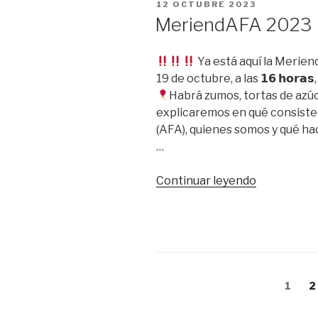
PUBLICADO
12 OCTUBRE 2023
EL
MeriendAFA 2023
Ya está aquí la Merie
19 de octubre, a las 𝟭𝟲 𝗵𝗼𝗿𝗮𝘀, en 
Habrá zumos, tortas de azú
explicaremos en qué consiste 
(AFA), quienes somos y qué 
…
«MeriendA
Continuar leyendo
2023»
Navegación
Págin
P
1
2
de