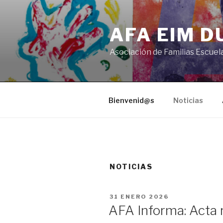
Saltar
al
AFA EIM 
contenido
Asociación de Familias Escuel
Bienvenid@s
Noticias
NOTICIAS
PUBLICADO
31 ENERO 2026
EL
AFA Informa: Acta 