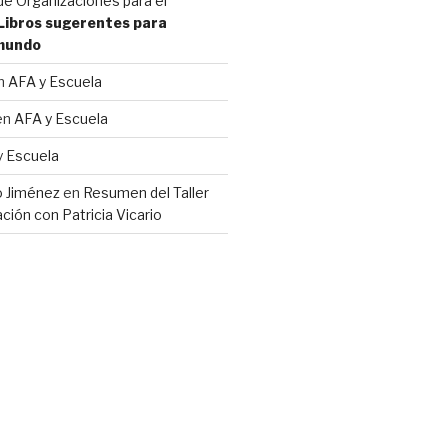
e Organizaciones para el
Libros sugerentes para
 mundo
n
AFA y Escuela
en
AFA y Escuela
y Escuela
io Jiménez
en
Resumen del Taller
ción con Patricia Vicario