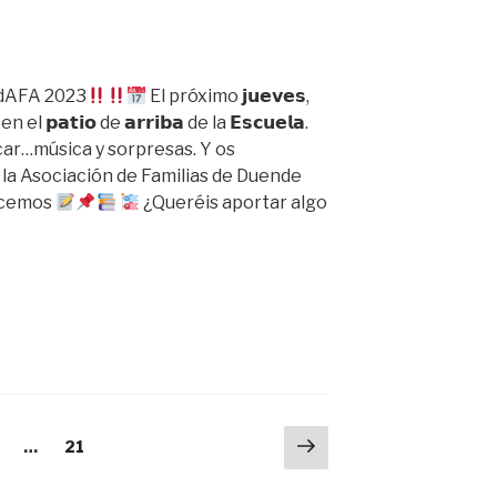
ndAFA 2023
El próximo 𝗷𝘂𝗲𝘃𝗲𝘀,
el 𝗽𝗮𝘁𝗶𝗼 de 𝗮𝗿𝗿𝗶𝗯𝗮 de la 𝗘𝘀𝗰𝘂𝗲𝗹𝗮.⁣
car…música y sorpresas. Y os
la Asociación de Familias de Duende
hacemos
⁣
¿Queréis aportar algo
FA
Siguiente
a
ágina
Página
…
21
página