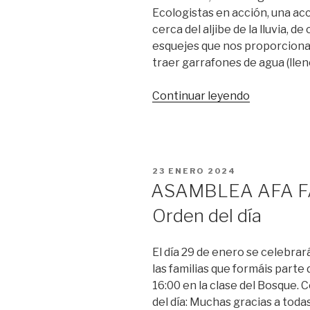
Ecologistas en acción, una ac
cerca del aljibe de la lluvia, de
esquejes que nos proporciona
traer garrafones de agua (lle
«Reforesta
Continuar leyendo
en
el
llano
de
PUBLICADO
23 ENERO 2024
la
EL
ASAMBLEA AFA FA
perdiz»
Orden del día
El día 29 de enero se celebrar
las familias que formáis parte d
16:00 en la clase del Bosque.
del día: Muchas gracias a todas 