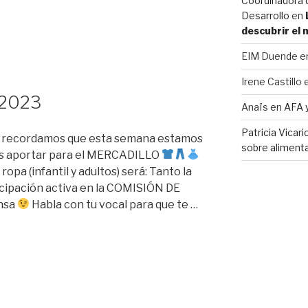
Coordinadora d
Desarrollo
en
descubrir el
EIM Duende
e
Irene Castillo
 2023
Anaïs
en
AFA 
Patricia Vicar
 os recordamos que esta semana estamos
sobre alimenta
is aportar para el MERCADILLO
ropa (infantil y adultos) será: Tanto la
icipación activa en la COMISIÓN DE
nsa
Habla con tu vocal para que te …