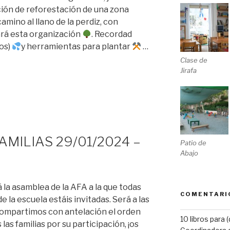
ción de reforestación de una zona
 camino al llano de la perdiz, con
rá esta organización
. Recordad
nos)
y herramientas para plantar
…
Clase de
ción
Jirafa
MILIAS 29/01/2024 –
Patio de
Abajo
á la asamblea de la AFA a la que todas
COMENTARI
e la escuela estáis invitadas. Será a las
 Compartimos con antelación el orden
10 libros para 
las familias por su participación, ¡os