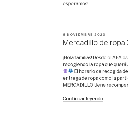
esperamos!
PUBLICADO
8 NOVIEMBRE 2023
EL
Mercadillo de ropa
¡Hola familias! Desde el AFA
recogiendo la ropa que querá
El horario de recogida de 
entrega de ropa como la part
MERCADILLO tiene recompe
«Mercadillo
Continuar leyendo
de
ropa
2023»