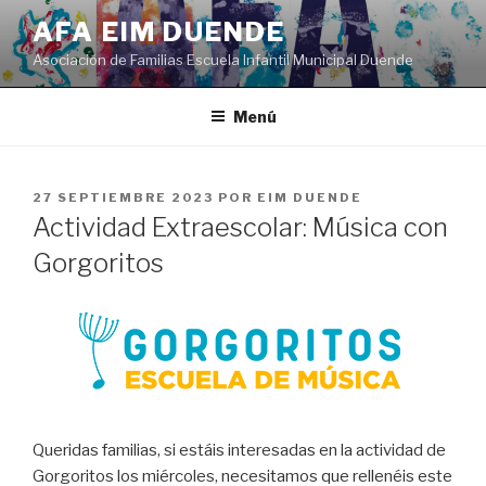
Saltar
AFA EIM DUENDE
al
Asociación de Familias Escuela Infantil Municipal Duende
contenido
Menú
PUBLICADO
27 SEPTIEMBRE 2023
POR
EIM DUENDE
EL
Actividad Extraescolar: Música con
Gorgoritos
Queridas familias, si estáis interesadas en la actividad de
Gorgoritos los miércoles, necesitamos que rellenéis este