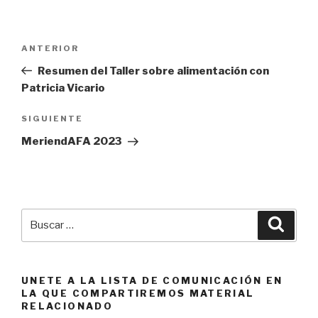
Navegación
Entrada
ANTERIOR
de
anterior:
Resumen del Taller sobre alimentación con
entradas
Patricia Vicario
Siguiente
SIGUIENTE
entrada
MeriendAFA 2023
Buscar
Busca
por:
UNETE A LA LISTA DE COMUNICACIÓN EN
LA QUE COMPARTIREMOS MATERIAL
RELACIONADO