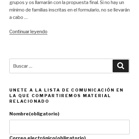
grupos y os llamarán con la propuesta final. Si no hay un
mínimo de familias inscritas en el formulario, no se llevarán
a cabo …
«Actividad
Continuar leyendo
Extraescolar:
Música
con
Gorgoritos»
Buscar
Busca
por:
UNETE A LA LISTA DE COMUNICACIÓN EN
LA QUE COMPARTIREMOS MATERIAL
RELACIONADO
Nombre
(obligatorio)
Correo electrónico
(obligatorio)