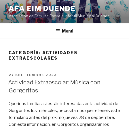
Saltar
AFA EIM DUENDE
al
Asociación de Familias Escuela Infantil Municipal Duende
contenido
Menú
CATEGORÍA:
ACTIVIDADES
EXTRAESCOLARES
PUBLICADO
27 SEPTIEMBRE 2023
EL
Actividad Extraescolar: Música con
Gorgoritos
Queridas familias, si estáis interesadas en la actividad de
Gorgoritos los miércoles, necesitamos que rellenéis este
formulario antes del próximo jueves 28 de septiembre.
Con esta información, en Gorgoritos organizarán los