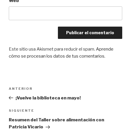
Web
Este sitio usa Akismet para reducir el spam.
Aprende
cómo se procesan los datos de tus comentarios.
Navegación
Entrada
ANTERIOR
de
anterior:
¡Vuelve la biblioteca en mayo!
entradas
Siguiente
SIGUIENTE
entrada
Resumen del Taller sobre alimentación con
Patricia Vicario