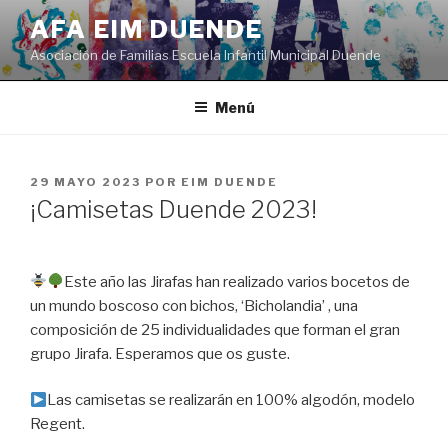
Saltar
AFA EIM DUENDE
al
Asociación de Familias Escuela Infantil Municipal Duende
contenido
Menú
PUBLICADO
29 MAYO 2023
POR
EIM DUENDE
EL
¡Camisetas Duende 2023!
Este año las Jirafas han realizado varios bocetos de
un mundo boscoso con bichos, ‘Bicholandia’ , una
composición de 25 individualidades que forman el gran
grupo Jirafa. Esperamos que os guste.
Las camisetas se realizarán en 100% algodón, modelo
Regent.