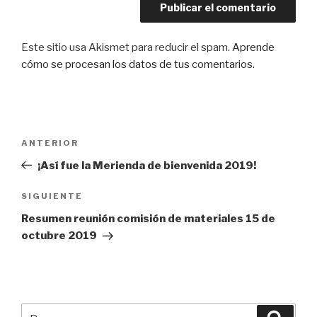
Este sitio usa Akismet para reducir el spam.
Aprende
cómo se procesan los datos de tus comentarios.
Navegación
Entrada
ANTERIOR
de
anterior:
¡Así fue la Merienda de bienvenida 2019!
entradas
Siguiente
SIGUIENTE
entrada
Resumen reunión comisión de materiales 15 de
octubre 2019
Buscar
Busca