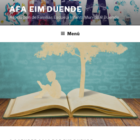
Saltar
AFA EIM DUENDE
al
Asociación de Familias Escuela Infantil Municipal Duende
contenido
Menú