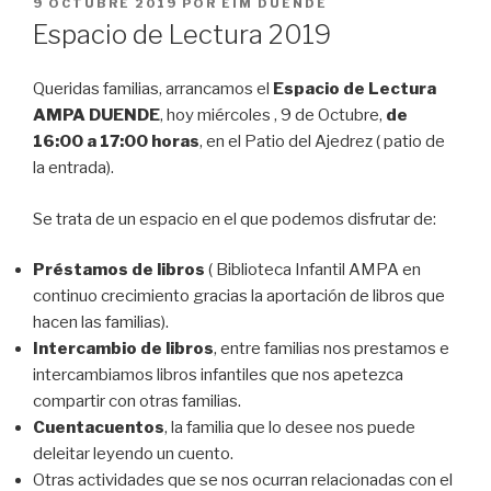
PUBLICADO
9 OCTUBRE 2019
POR
EIM DUENDE
EL
Espacio de Lectura 2019
Queridas familias, arrancamos el
Espacio de Lectura
AMPA DUENDE
, hoy miércoles , 9 de Octubre,
de
16:00 a 17:00 horas
, en el Patio del Ajedrez ( patio de
la entrada).
Se trata de un espacio en el que podemos disfrutar de:
Préstamos de libros
( Biblioteca Infantil AMPA en
continuo crecimiento gracias la aportación de libros que
hacen las familias).
Intercambio de libros
, entre familias nos prestamos e
intercambiamos libros infantiles que nos apetezca
compartir con otras familias.
Cuentacuentos
, la familia que lo desee nos puede
deleitar leyendo un cuento.
Otras actividades que se nos ocurran relacionadas con el