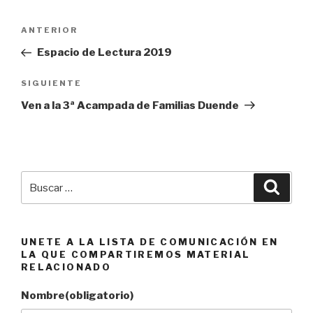
Navegación
Entrada
ANTERIOR
de
anterior:
Espacio de Lectura 2019
entradas
Siguiente
SIGUIENTE
entrada
Ven a la 3ª Acampada de Familias Duende
Buscar
Busca
por:
UNETE A LA LISTA DE COMUNICACIÓN EN
LA QUE COMPARTIREMOS MATERIAL
RELACIONADO
Nombre
(obligatorio)