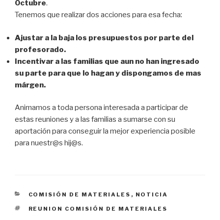
Octubre
.
Tenemos que realizar dos acciones para esa fecha:
Ajustar a la baja los presupuestos por parte del
profesorado.
Incentivar a las familias que aun no han ingresado
su parte para que lo hagan y dispongamos de mas
márgen.
Animamos a toda persona interesada a participar de
estas reuniones y a las familias a sumarse con su
aportación para conseguir la mejor experiencia posible
para nuestr@s hij@s.
CATEGORÍAS
COMISIÓN DE MATERIALES
,
NOTICIA
ETIQUETAS
REUNION COMISIÓN DE MATERIALES