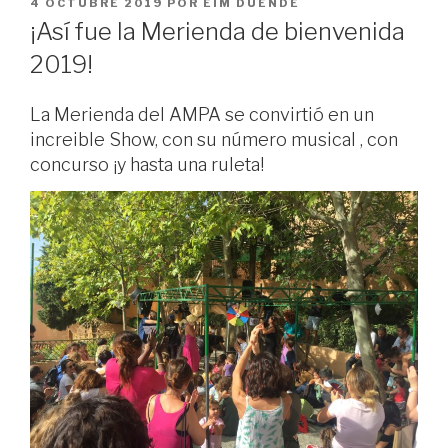
PUBLICADO
4 OCTUBRE 2019
POR
EIM DUENDE
EL
¡Así fue la Merienda de bienvenida
2019!
La Merienda del AMPA se convirtió en un
increible Show, con su número musical , con
concurso ¡y hasta una ruleta!