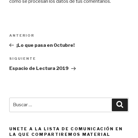
cómo se procesan los datos de tus comentarios.
Navegación
Entrada
ANTERIOR
de
anterior:
¡Lo que pasa en Octubre!
entradas
Siguiente
SIGUIENTE
entrada
Espacio de Lectura 2019
Buscar
Busca
por:
UNETE A LA LISTA DE COMUNICACIÓN EN
LA QUE COMPARTIREMOS MATERIAL