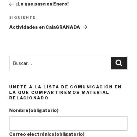
anterior:
¡Lo que pasa en Enero!
entradas
Siguiente
SIGUIENTE
entrada
Actividades en CajaGRANADA
Buscar
Busca
por:
UNETE A LA LISTA DE COMUNICACIÓN EN
LA QUE COMPARTIREMOS MATERIAL
RELACIONADO
Nombre
(obligatorio)
Correo electrónico
(obligatorio)