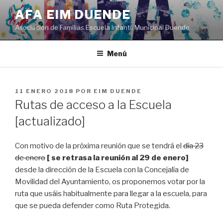
Saltar
AFA EIM DUENDE
al
Asociación de Familias Escuela Infantil Municipal Duende
contenido
Menú
PUBLICADO
11 ENERO 2018
POR
EIM DUENDE
EL
Rutas de acceso a la Escuela
[actualizado]
Con motivo de la próxima reunión que se tendrá el
día 23
de enero
[ se retrasa la reunión al 29 de enero]
desde la dirección de la Escuela con la Concejalía de
Movilidad del Ayuntamiento, os proponemos votar por la
ruta que usáis habitualmente para llegar a la escuela, para
que se pueda defender como Ruta Protegida.