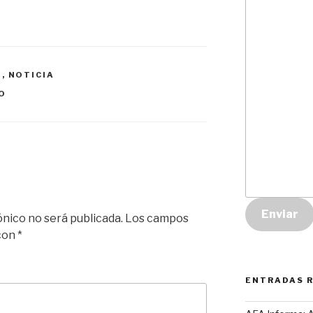
S
,
NOTICIA
O
Enviar
ónico no será publicada.
Los campos
 con
*
ENTRADAS 