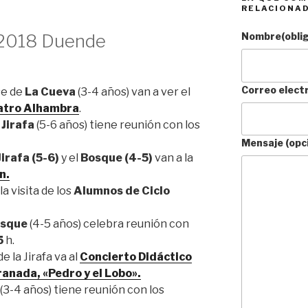
RELACIONA
2018 Duende
Nombre
(obli
Correo elect
ase de
La Cueva
(3-4 años) van a ver el
atro Alhambra
.
 Jirafa
(5-6 años) tiene reunión con los
Mensaje (opc
Jirafa (5-6)
y el
Bosque (4-5)
van a la
n.
la visita de los
Alumnos de Ciclo
osque
(4-5 años) celebra reunión con
5
h.
e la Jirafa va al
Concierto Didáctico
anada, «Pedro y el Lobo».
(3-4 años) tiene reunión con los