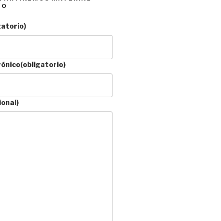
DO
gatorio)
rónico
(obligatorio)
ional)