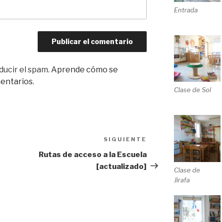
Entrada
ducir el spam.
Aprende cómo se
entarios.
Clase de Sol
SIGUIENTE
Siguiente
entrada
Rutas de acceso a la Escuela
[actualizado]
Clase de
Jirafa