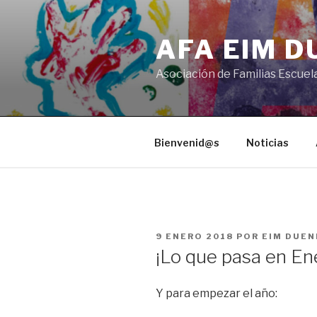
Saltar
al
AFA EIM 
contenido
Asociación de Familias Escuel
Bienvenid@s
Noticias
PUBLICADO
9 ENERO 2018
POR
EIM DUEN
EL
¡Lo que pasa en En
Y para empezar el año: