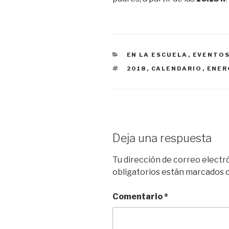
CATEGORÍAS
EN LA ESCUELA
,
EVENTO
ETIQUETAS
2018
,
CALENDARIO
,
ENER
Deja una respuesta
Tu dirección de correo electr
obligatorios están marcados
Comentario
*