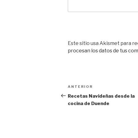
Este sitio usa Akismet para re
procesan los datos de tus com
Navegación
Entrada
ANTERIOR
de
anterior:
Recetas Navideñas desde la
cocina de Duende
entradas