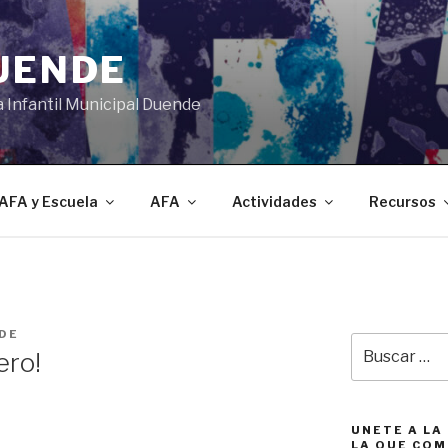
DUENDE
a Infantil Municipal Duende
AFA y Escuela
AFA
Actividades
Recursos
DE
Buscar
ero!
por:
UNETE A LA
LA QUE COM