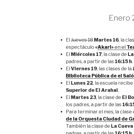
Enero 
El
Jueves 18
Martes 16
, la cl
espectáculo
«
Akari»
en el
Te
El
Miércoles 17
, la clase de
La
padres, a partir de las
16:15 h
.
El
Viernes 19
, las clases de la
Biblioteca Pública de el Saló
El
Lunes 22
, la escuela recibe 
Superior de El Arahal
.
El
Martes 23
, la clase de
El B
los padres, a partir de las
16:1
Para terminar el mes, la clase d
de la Orquesta Ciudad de Gr
También la clase de
La Cueva
padres, a partir de las
16:15 h
.