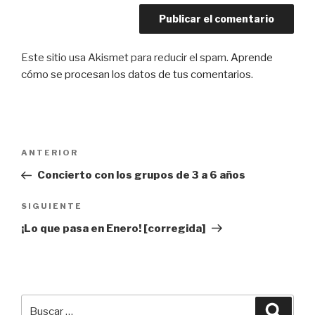
Este sitio usa Akismet para reducir el spam.
Aprende
cómo se procesan los datos de tus comentarios.
Navegación
Entrada
ANTERIOR
de
anterior:
Concierto con los grupos de 3 a 6 años
entradas
Siguiente
SIGUIENTE
entrada
¡Lo que pasa en Enero! [corregida]
Buscar
Busca