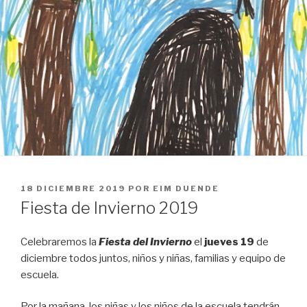
PUBLICADO
18 DICIEMBRE 2019
POR
EIM DUENDE
EL
Fiesta de Invierno 2019
Celebraremos la
Fiesta del Invierno
el
jueves 19
de
diciembre todos juntos, niños y niñas, familias y equipo de
escuela.
Por la mañana, los niñas y los niños de la escuela tendrán