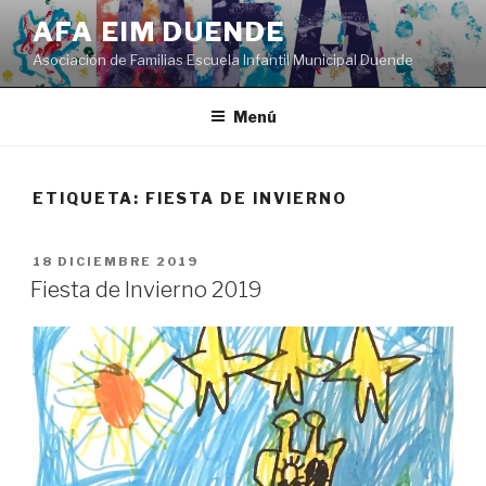
Saltar
AFA EIM DUENDE
al
Asociación de Familias Escuela Infantil Municipal Duende
contenido
Menú
ETIQUETA:
FIESTA DE INVIERNO
PUBLICADO
18 DICIEMBRE 2019
EL
Fiesta de Invierno 2019