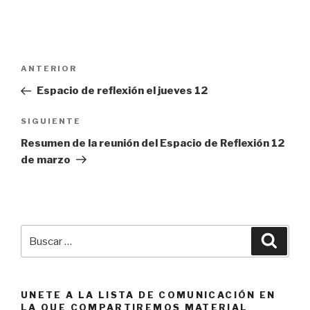
Navegación
Entrada
ANTERIOR
de
anterior:
Espacio de reflexión el jueves 12
entradas
Siguiente
SIGUIENTE
entrada
Resumen de la reunión del Espacio de Reflexión 12
de marzo
Buscar
Busca
por:
UNETE A LA LISTA DE COMUNICACIÓN EN
LA QUE COMPARTIREMOS MATERIAL