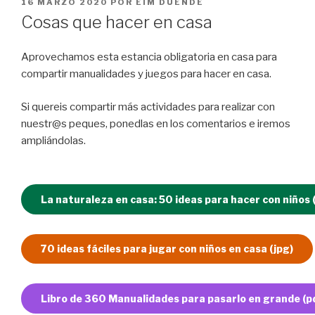
PUBLICADO
16 MARZO 2020
POR
EIM DUENDE
EL
Cosas que hacer en casa
Aprovechamos esta estancia obligatoria en casa para
compartir manualidades y juegos para hacer en casa.
Si quereis compartir más actividades para realizar con
nuestr@s peques, ponedlas en los comentarios e iremos
ampliándolas.
La naturaleza en casa: 50 ideas para hacer con niños 
70 ideas fáciles para jugar con niños en casa (jpg)
Libro de 360 Manualidades para pasarlo en grande (p