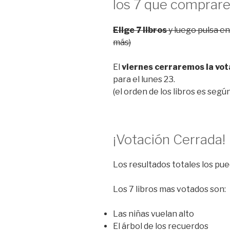
los 7 que comprar
Elige 7 libros
y luego pulsa en
más)
El
viernes cerraremos la vot
para el lunes 23.
(el orden de los libros es seg
¡Votación Cerrada!
Los resultados totales los pue
Los 7 libros mas votados son:
Las niñas vuelan alto
El árbol de los recuerdos