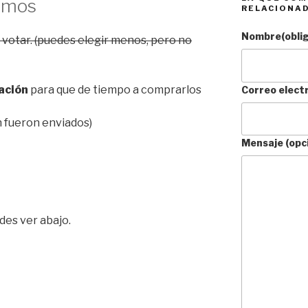
emos
RELACIONA
Nombre
(obli
 votar. (puedes elegir menos, pero no
ación
para que de tiempo a comprarlos
Correo elect
ún fueron enviados)
Mensaje (opc
des ver abajo.