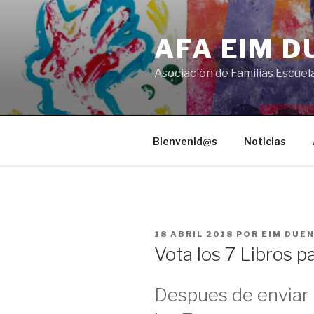
Saltar
al
AFA EIM 
contenido
Asociación de Familias Escuel
Bienvenid@s
Noticias
PUBLICADO
18 ABRIL 2018
POR
EIM DUE
EL
Vota los 7 Libros 
Despues de enviar l