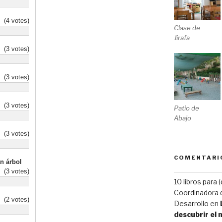
(4 votes)
Clase de
Jirafa
(3 votes)
(3 votes)
(3 votes)
Patio de
Abajo
(3 votes)
COMENTARI
n árbol
(3 votes)
10 libros para 
Coordinadora d
(2 votes)
Desarrollo
en
descubrir el