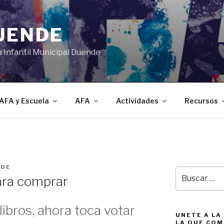
DUENDE
a Infantil Municipal Duende
AFA y Escuela
AFA
Actividades
Recursos
NDE
Buscar
para comprar
por:
ibros, ahora toca votar
UNETE A LA
LA QUE COM