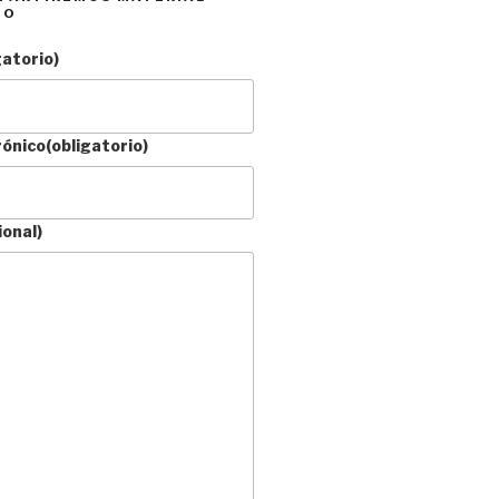
DO
gatorio)
rónico
(obligatorio)
ional)