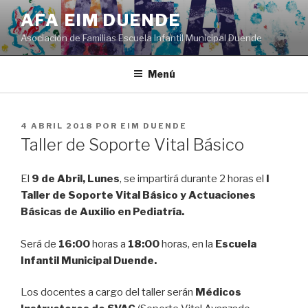
Saltar
AFA EIM DUENDE
al
Asociación de Familias Escuela Infantil Municipal Duende
contenido
Menú
PUBLICADO
4 ABRIL 2018
POR
EIM DUENDE
EL
Taller de Soporte Vital Básico
El
9 de Abril, Lunes
, se impartirá durante 2 horas el
I
Taller de Soporte Vital Básico y Actuaciones
Básicas de Auxilio en Pediatría.
Será de
16:00
horas a
18:00
horas, en la
Escuela
Infantil Municipal Duende.
Los docentes a cargo del taller serán
Médicos