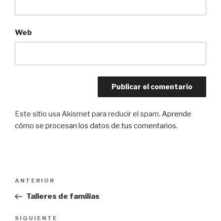
Web
Este sitio usa Akismet para reducir el spam.
Aprende
cómo se procesan los datos de tus comentarios.
Navegación
Entrada
ANTERIOR
de
anterior:
Talleres de familias
entradas
Siguiente
SIGUIENTE