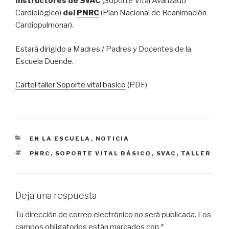
Instructores de SVAC
(Soporte Vital Avanzado
Cardiológico)
del
PNRC
(Plan Nacional de Reanimación
Cardiopulmonar).
Estará dirigido a Madres / Padres y Docentes de la
Escuela Duende.
Cartel taller Soporte vital basico
(PDF)
CATEGORÍAS
EN LA ESCUELA
,
NOTICIA
ETIQUETAS
PNRC
,
SOPORTE VITAL BÁSICO
,
SVAC
,
TALLER
Deja una respuesta
Tu dirección de correo electrónico no será publicada.
Los
campos obligatorios están marcados con
*