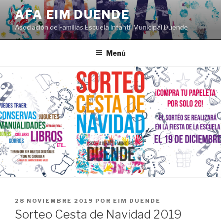
Saltar
AFA EIM DUENDE
al
Asociación de Familias Escuela Infantil Municipal Duende
contenido
Menú
PUBLICADO
28 NOVIEMBRE 2019
POR
EIM DUENDE
EL
Sorteo Cesta de Navidad 2019