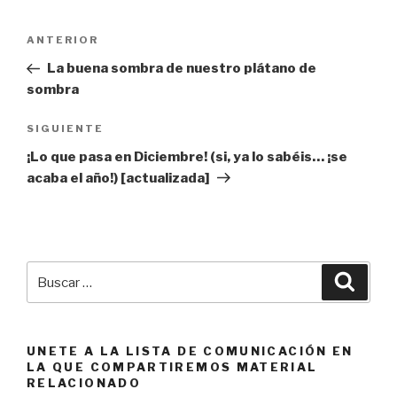
Navegación
Entrada
ANTERIOR
de
anterior:
La buena sombra de nuestro plátano de
entradas
sombra
Siguiente
SIGUIENTE
entrada
¡Lo que pasa en Diciembre! (si, ya lo sabéis… ¡se
acaba el año!) [actualizada]
Buscar
Busca
por:
UNETE A LA LISTA DE COMUNICACIÓN EN
LA QUE COMPARTIREMOS MATERIAL
RELACIONADO