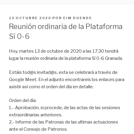
PUBLICADO
13 OCTUBRE 2020
POR
EIM DUENDE
EL
Reunión ordinaria de la Plataforma
Sí 0-6
Hoy, martes 13 de octubre de 2020 a las 17:30 tendrá
lugar la reunión ordinaria de la plataforma Sí 0-6 Granada.
Estáis tod@s invitad@s, esta se celebrará a través de
Google Meet. En el adjunto encontrareis los enlaces para
asistir así como el orden del día en detalle.
Orden del día:
1.- Aprobación, si procede, de las actas de las sesiones
extraordinarias anteriores.
2.- Informe de las Patronas de las ultimas actuaciones
ante el Consejo de Patronos.