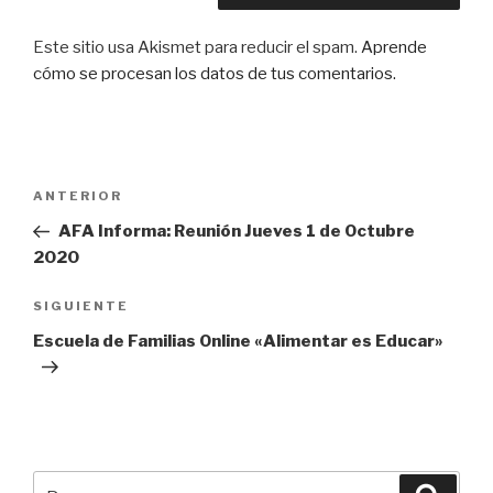
Este sitio usa Akismet para reducir el spam.
Aprende
cómo se procesan los datos de tus comentarios.
Navegación
Entrada
ANTERIOR
de
anterior:
AFA Informa: Reunión Jueves 1 de Octubre
entradas
2020
Siguiente
SIGUIENTE
entrada
Escuela de Familias Online «Alimentar es Educar»
Buscar
Busca