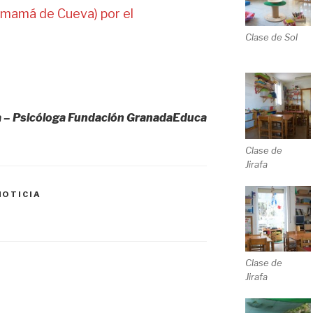
amá de Cueva) por el
Clase de Sol
ia – Psicóloga Fundación GranadaEduca
Clase de
Jirafa
NOTICIA
Clase de
Jirafa