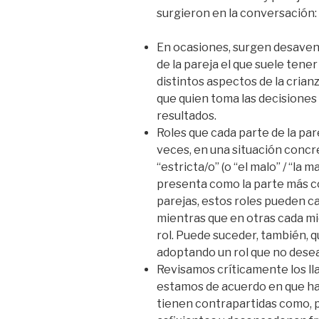
surgieron en la conversación:
En ocasiones, surgen desaven
de la pareja el que suele tene
distintos aspectos de la cria
que quien toma las decisiones 
resultados.
Roles que cada parte de la par
veces, en una situación concre
“estricta/o” (o “el malo” / “la 
presenta como la parte más con
parejas, estos roles pueden c
mientras que en otras cada 
rol. Puede suceder, también,
adoptando un rol que no desea
Revisamos críticamente los ll
estamos de acuerdo en que h
tienen contrapartidas como, p