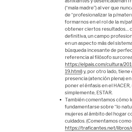
asfixiantes y desencadenan fr
(“mala madre”) al ver que nunca
de “profesionalizar la p/mat
formarnos en el rol de la m/pa
obtener ciertos resultados… c
definitiva, un campo profesio
en un aspecto más del sistema 
búsqueda incesante de perfe
referencia al filósofo surcor
https://elpais.com/cultura/2
19.html
) y, por otro lado, tie
presencia (atención plena) en la
poner el énfasis en el HACER,
simplemente, ESTAR.
También comentamos cómo los
fundamentarse sobre “lo natura
mujeres al ámbito del hogar 
cuidados. (Comentamos como 
https://traficantes.net/libros