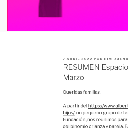
PUBLICADO
7 ABRIL 2022
POR
EIM DUEN
EL
RESUMEN Espacio d
Marzo
Queridas familias,
A partir del
https://www.albert
hijos/
, un pequeño grupo de fami
Fundación ,nos reunimos para
del binomio crianza y pareja. 