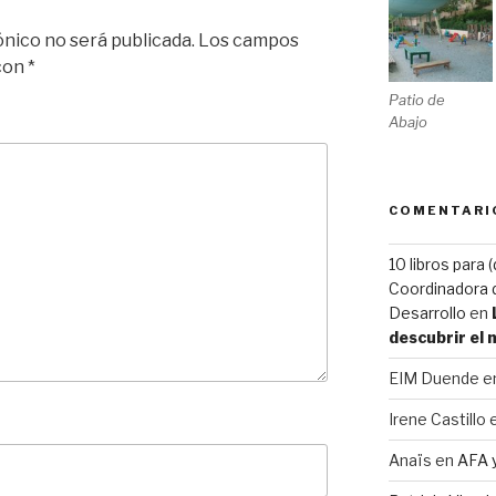
ónico no será publicada.
Los campos
 con
*
Patio de
Abajo
COMENTARI
10 libros para 
Coordinadora d
Desarrollo
en
descubrir el
EIM Duende
e
Irene Castillo
Anaïs
en
AFA 