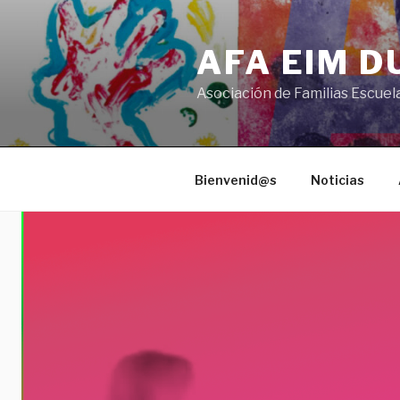
Saltar
al
AFA EIM 
contenido
Asociación de Familias Escuel
Bienvenid@s
Noticias