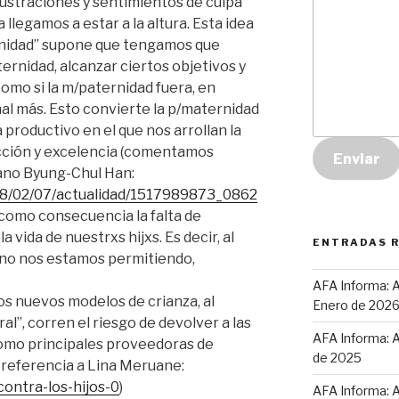
ustraciones y sentimientos de culpa
 llegamos a estar a la altura. Esta idea
ernidad” supone que tengamos que
ternidad, alcanzar ciertos objetivos y
omo si la m/paternidad fuera, en
nal más. Esto convierte la p/maternidad
productivo en el que nos arrollan la
cción y excelencia (comentamos
Enviar
eano Byung-Chul Han:
018/02/07/actualidad/1517989873_0862
ne como consecuencia la falta de
 vida de nuestrxs hijxs. Es decir, al
ENTRADAS 
 no nos estamos permitiendo,
AFA Informa: A
 nuevos modelos de crianza, al
Enero de 202
l”, corren el riesgo de devolver a las
AFA Informa: A
como principales proveedoras de
de 2025
referencia a Lina Meruane:
/contra-los-hijos-0
)
AFA Informa: A