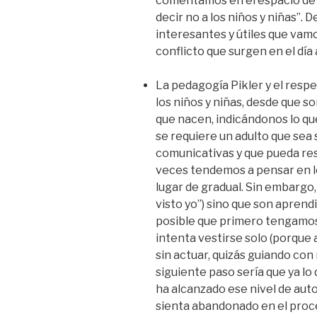
comentamos en el espacio de r
decir no a los niños y niñas”. 
interesantes y útiles que va
conflicto que surgen en el día a
La pedagogía Pikler y el resp
los niños y niñas, desde que 
que nacen, indicándonos lo qu
se requiere un adulto que sea
comunicativas y que pueda re
veces tendemos a pensar en l
lugar de gradual. Sin embargo, 
visto yo”) sino que son aprend
posible que primero tengamos
intenta vestirse solo (porque
sin actuar, quizás guiando con
siguiente paso sería que ya lo
ha alcanzado ese nivel de aut
sienta abandonado en el proc