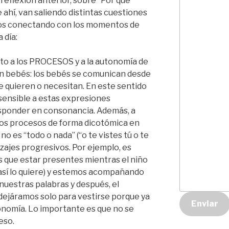
eflexión anterior, sobre “Por qué
De ahí, van saliendo distintas cuestiones
mos conectando con los momentos de
 día:
eto a los PROCESOS y a la autonomía de
son bebés: los bebés se comunican desde
e quieren o necesitan. En este sentido
 sensible a estas expresiones
sponder en consonancia. Además, a
os procesos de forma dicotómica en
no es “todo o nada” (“o te vistes tú o te
izajes progresivos. Por ejemplo, es
 que estar presentes mientras el niño
 así lo quiere) y estemos acompañando
 nuestras palabras y después, el
 dejáramos solo para vestirse porque ya
Enviar
onomía. Lo importante es que no se
eso.