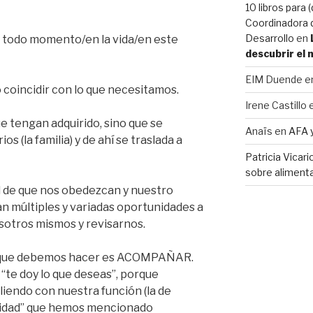
10 libros para 
Coordinadora d
Desarrollo
en
 todo momento/en la vida/en este
descubrir el
EIM Duende
e
coincidir con lo que necesitamos.
Irene Castillo
e tengan adquirido, sino que se
Anaïs
en
AFA 
s (la familia) y de ahí se traslada a
Patricia Vicar
sobre alimenta
d de que nos obedezcan y nuestro
an múltiples y variadas oportunidades a
osotros mismos y revisarnos.
o que debemos hacer es ACOMPAÑAR.
“te doy lo que deseas”, porque
endo con nuestra función (la de
alidad” que hemos mencionado