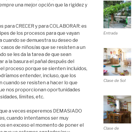
empre una mejor opción que la rigidez y
os para CRECER y para COLABORAR: es
ipes de los procesos para que vayan
Entrada
a cuando se demuestra su deseo de
 casos de niños/as que se resisten a un
do se les da la tarea de que sean
ar a la basura el pañal después del
el proceso porque se sienten incluidos,
ríamos entender, incluso, que los
Clase de Sol
 cuando se resisten a hacer lo que
que nos proporcionan oportunidades
idades, límites, etc.
e que a veces esperemos DEMASIADO
ces, cuando intentamos ser muy
amos en exceso el momento de poner el
Clase de