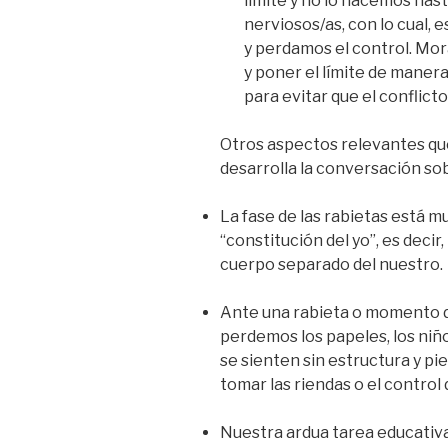
límite y no lo hacemos has
nerviosos/as, con lo cual
y perdamos el control. Mor
y poner el límite de maner
para evitar que el conflict
Otros aspectos relevantes q
desarrolla la conversación so
La fase de las rabietas está m
“constitución del yo”, es decir
cuerpo separado del nuestro.
Ante una rabieta o momento dif
perdemos los papeles, los niñ
se sienten sin estructura y pi
tomar las riendas o el control
Nuestra ardua tarea educativ