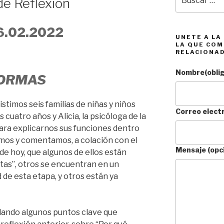
e Reflexión
por:
6.02.2022
UNETE A LA
LA QUE COM
RELACIONA
Nombre
(obli
NORMAS
stimos seis familias de niñas y niños
Correo elect
 cuatro años y Alicia, la psicóloga de la
ara explicarnos sus funciones dentro
mos y comentamos, a colación con el
Mensaje (opc
de hoy, que algunos de ellos están
ietas”, otros se encuentran en un
de esta etapa, y otros están ya
dando algunos puntos clave que