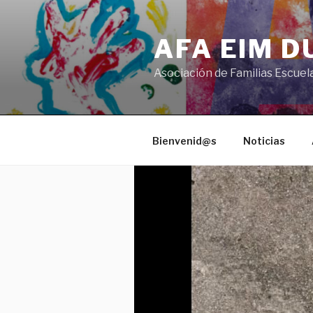
Saltar
al
AFA EIM 
contenido
Asociación de Familias Escuel
Bienvenid@s
Noticias