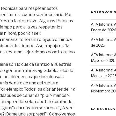
 técnicas para respetar estos
ENTRADAS 
er límites cuando sea necesario. Por
 es un factor clave. Algunas técnicas
AFA Informa: A
iempo pero a la vez respetar los
Enero de 202
 niño/a, podrían ser:
 mañana: tener un reloj que el niño/a
AFA Informa: A
de 2025
ncia del tiempo. Así, la aguja es “la
no la estamos ejerciendo nosotros sino
AFA Informa: A
Mayo de 2025
diana son lo que da sentido a nuestras
AFA Informa: A
able generar rutinas agradables (desde
Marzo de 202
o posible), en las que los niños/as
omía dentro de una estructura
AFA Informa: A
r ejemplo: Todos los días antes de ir a
Noviembre 20
 después de cenar es “pipí > manos >
den aprendérselo, repetirlo cantando,
n gana”), darnos una sorpresa (“¿A ver
LA ESCUELA
he? ¡Dame una sorpresa!”). Como vemos,