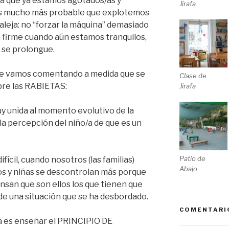
ta que ya estamos agotados/as y
Jirafa
, es mucho más probable que explotemos
aleja: no “forzar la máquina” demasiado
a firme cuando aún estamos tranquilos,
o se prolongue.
ue vamos comentando a medida que se
Clase de
bre las RABIETAS:
Jirafa
uy unida al momento evolutivo de la
, la percepción del niño/a de que es un
Patio de
ícil, cuando nosotros (las familias)
Abajo
os y niñas se descontrolan más porque
ensan que son ellos los que tienen que
 de una situación que se ha desbordado.
COMENTARI
a es enseñar el PRINCIPIO DE