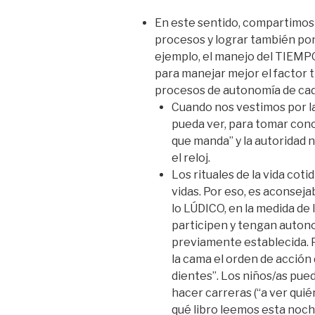
En este sentido, compartimos
procesos y lograr también pon
ejemplo, el manejo del TIEMPO
para manejar mejor el factor t
procesos de autonomía de cada
Cuando nos vestimos por la
pueda ver, para tomar concie
que manda” y la autoridad 
el reloj.
Los rituales de la vida coti
vidas. Por eso, es aconsej
lo LÚDICO, en la medida de l
participen y tengan auton
previamente establecida. Po
la cama el orden de acción
dientes”. Los niños/as pue
hacer carreras (“a ver quié
qué libro leemos esta noc