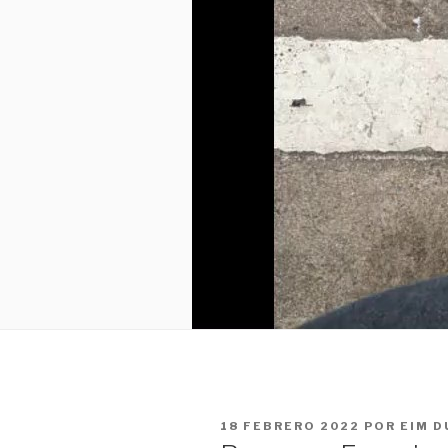
PUBLICADO
18 FEBRERO 2022
POR
EIM 
EL