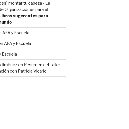
(des) montar tu cabeza - La
e Organizaciones para el
Libros sugerentes para
 mundo
n
AFA y Escuela
en
AFA y Escuela
y Escuela
io Jiménez
en
Resumen del Taller
ción con Patricia Vicario