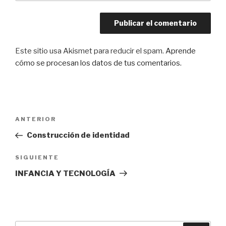
Este sitio usa Akismet para reducir el spam.
Aprende
cómo se procesan los datos de tus comentarios.
Navegación
Entrada
ANTERIOR
de
anterior:
Construcción de identidad
entradas
Siguiente
SIGUIENTE
entrada
INFANCIA Y TECNOLOGÍA