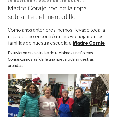
PUBLICADO
19 NOVIEMBRE 2019
POR
EIM DUENDE
EL
Madre Coraje recibe la ropa
sobrante del mercadillo
Como años anteriores, hemos llevado toda la
ropa que no encontró un nuevo hogar en las
familias de nuestra escuela, a
Madre Coraje
.
Estuvieron encantadas de recibirnos un año mas.
Conseguimos así darle una nueva vida a nuestras
prendas.