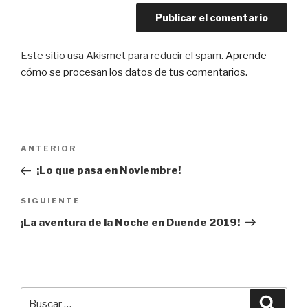
Este sitio usa Akismet para reducir el spam.
Aprende
cómo se procesan los datos de tus comentarios.
Navegación
Entrada
ANTERIOR
de
anterior:
¡Lo que pasa en Noviembre!
entradas
Siguiente
SIGUIENTE
entrada
¡La aventura de la Noche en Duende 2019!
Buscar
Busca