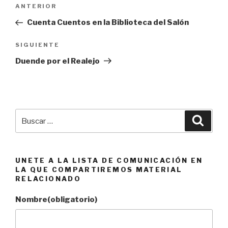
Navegación
Entrada
ANTERIOR
de
anterior:
Cuenta Cuentos en la Biblioteca del Salón
entradas
Siguiente
SIGUIENTE
entrada
Duende por el Realejo
Buscar
Busca
por:
UNETE A LA LISTA DE COMUNICACIÓN EN
LA QUE COMPARTIREMOS MATERIAL
RELACIONADO
Nombre
(obligatorio)