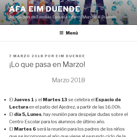
Saltar
AFA EIM DUENDE
al
Asociación de Familias Escuela Infantil Municipal Duende
contenido
Menú
PUBLICADO
7 MARZO 2018
POR
EIM DUENDE
EL
¡Lo que pasa en Marzo!
Marzo 2018
El
Jueves 1
y el
Martes 13
se celebra el
Espacio de
Lectura
en el patio del Ajedrez, a partir de las 16.00h.
El
día 5, Lunes
, hay reunión para despejar dudas sobre el
Centro Escolar para los alumnos de último año.
El
Martes 6
será la reunión para los padres de los niños
que se incorporen el año que viene al segundo ciclo de la