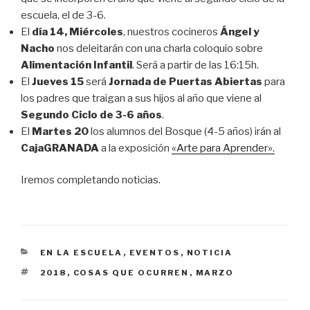
escuela, el de 3-6.
El
día 14, Miércoles
, nuestros cocineros
Ángel y
Nacho
nos deleitarán con una charla coloquio sobre
Alimentación Infantil
. Será a partir de las 16:15h.
El
Jueves 15
será
Jornada de Puertas Abiertas
para
los padres que traigan a sus hijos al año que viene al
Segundo Ciclo de 3-6 años
.
El
Martes 20
los alumnos del Bosque (4-5 años) irán al
CajaGRANADA
a la exposición
«Arte para Aprender».
Iremos completando noticias.
CATEGORÍAS
EN LA ESCUELA
,
EVENTOS
,
NOTICIA
ETIQUETAS
2018
,
COSAS QUE OCURREN
,
MARZO