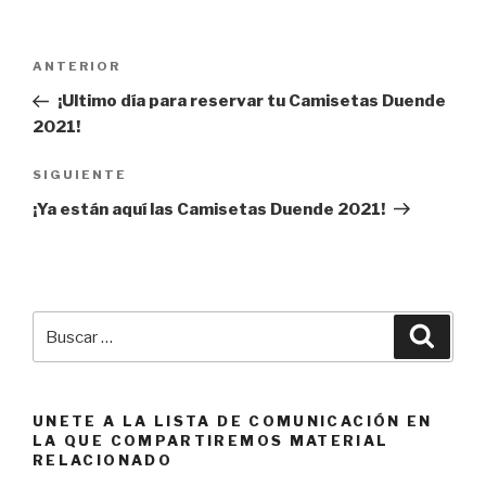
Navegación
Entrada
ANTERIOR
de
anterior:
¡Ultimo día para reservar tu Camisetas Duende
entradas
2021!
Siguiente
SIGUIENTE
entrada
¡Ya están aquí las Camisetas Duende 2021!
Buscar
Busca
por:
UNETE A LA LISTA DE COMUNICACIÓN EN
LA QUE COMPARTIREMOS MATERIAL
RELACIONADO