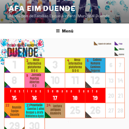
Saltar
AFA EIM DUENDE
al
Asociación de Familias Escuela Infantil Municipal Duende
contenido
Menú