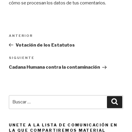
cómo se procesan los datos de tus comentarios.
Navegación
Entrada
ANTERIOR
de
anterior:
Votación de los Estatutos
entradas
Siguiente
SIGUIENTE
entrada
Cadana Humana contra la contaminación
Buscar
Busca
por:
UNETE A LA LISTA DE COMUNICACIÓN EN
LA QUE COMPARTIREMOS MATERIAL