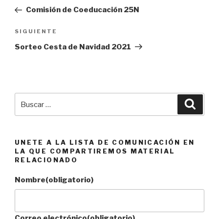
de
anterior:
Comisión de Coeducación 25N
entradas
Siguiente
SIGUIENTE
entrada
Sorteo Cesta de Navidad 2021
Buscar
Busca
por:
UNETE A LA LISTA DE COMUNICACIÓN EN
LA QUE COMPARTIREMOS MATERIAL
RELACIONADO
Nombre
(obligatorio)
Correo electrónico
(obligatorio)