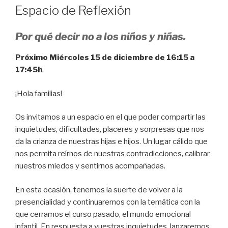
EL
Espacio de Reflexión
Por qué decir no a los niños y niñas.
Próximo Miércoles 15 de diciembre de 16:15 a
17:45h
.
¡Hola familias!
Os invitamos a un espacio en el que poder compartir las
inquietudes, dificultades, placeres y sorpresas que nos
da la crianza de nuestras hijas e hijos. Un lugar cálido que
nos permita reírnos de nuestras contradicciones, calibrar
nuestros miedos y sentirnos acompañadas.
En esta ocasión, tenemos la suerte de volver a la
presencialidad y continuaremos con la temática con la
que cerramos el curso pasado, el mundo emocional
infantil. En respuesta a vuestras inquietudes, lanzaremos