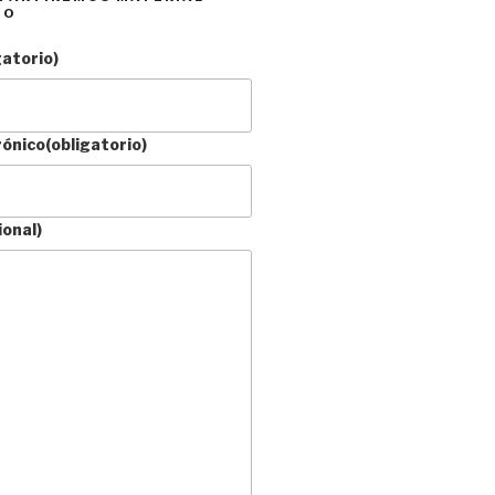
DO
gatorio)
rónico
(obligatorio)
ional)