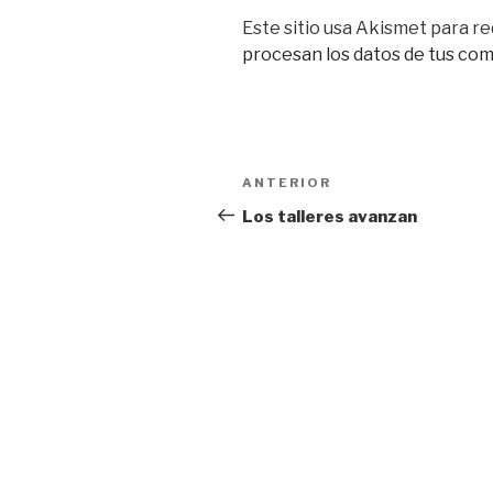
Este sitio usa Akismet para re
procesan los datos de tus com
Navegación
Entrada
ANTERIOR
de
anterior:
Los talleres avanzan
entradas