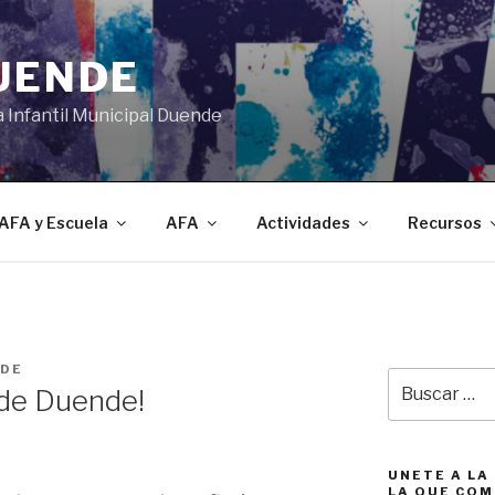
DUENDE
a Infantil Municipal Duende
AFA y Escuela
AFA
Actividades
Recursos
NDE
Buscar
 de Duende!
por:
UNETE A LA
LA QUE COM