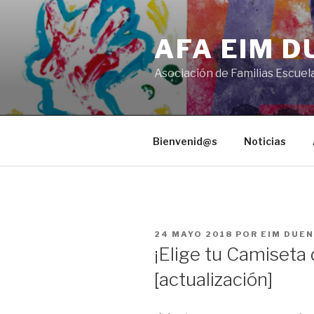
Saltar
al
AFA EIM 
contenido
Asociación de Familias Escuel
Bienvenid@s
Noticias
PUBLICADO
24 MAYO 2018
POR
EIM DUE
EL
¡Elige tu Camiseta
[actualización]