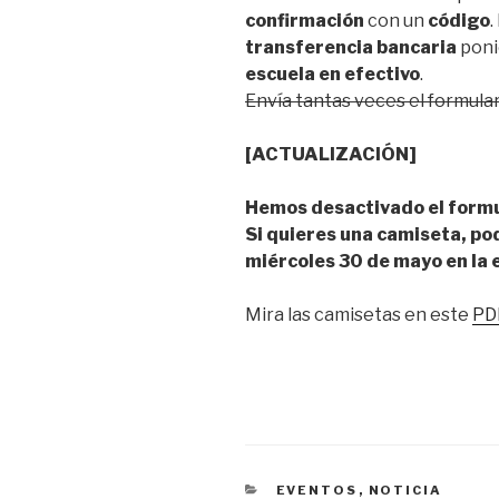
confirmación
con un
código
.
transferencia bancaria
poni
escuela en efectivo
.
Envía tantas veces el formula
[ACTUALIZACIÓN]
Hemos desactivado el formu
Si quieres una camiseta, po
miércoles 30 de mayo en la 
Mira las camisetas en este
PD
CATEGORÍAS
EVENTOS
,
NOTICIA