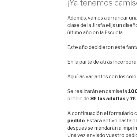
¡Ya tenemos camise
Además, vamos a arrancar una
clase de la Jirafa elija un dis
último año en la Escuela.
Este año decidieron este fantá
En la parte de atrás incorpora
Aquí las variantes con los col
Se realizarán en camiseta
10
precio de
8€ las adultas
y
7€ 
A continuación el formulario 
pedido
. Estará activo hasta e
despues se mandarán a imprim
Una vez enviado vuestro pedi