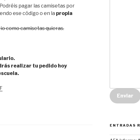
 Podréis pagar las camisetas por
endo ese código o en la
propia
rio como camisetas quieras.
lario.
drás realizar tu pedido hoy
escuela.
F
Enviar
ENTRADAS 