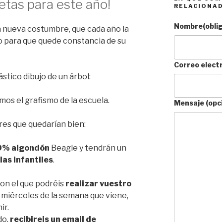
tas para este año!
RELACIONA
Nombre
(obli
 nueva costumbre, que cada año la
eño para que quede constancia de su
Correo elect
stico dibujo de un árbol:
mos el grafismo de la escuela.
Mensaje (opc
ores que quedarían bien:
0% algondón
Beagle y tendrán un
las infantiles
.
con el que podréis
realizar vuestro
l miércoles de la semana que viene,
ir.
do,
recibireis un email de