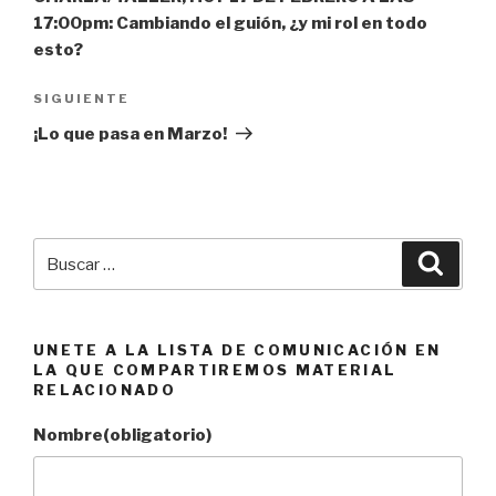
17:00pm: Cambiando el guión, ¿y mi rol en todo
esto?
Siguiente
SIGUIENTE
entrada
¡Lo que pasa en Marzo!
Buscar
Busca
por:
UNETE A LA LISTA DE COMUNICACIÓN EN
LA QUE COMPARTIREMOS MATERIAL
RELACIONADO
Nombre
(obligatorio)