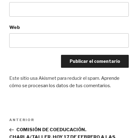
Web
Este sitio usa Akismet para reducir el spam.
Aprende
cómo se procesan los datos de tus comentarios.
Navegación
Entrada
ANTERIOR
de
anterior:
COMISIÓN DE COEDUCACIÓN.
entradas
CHARLA/TALLER, HOY 17 DE FEBRERO A LAS