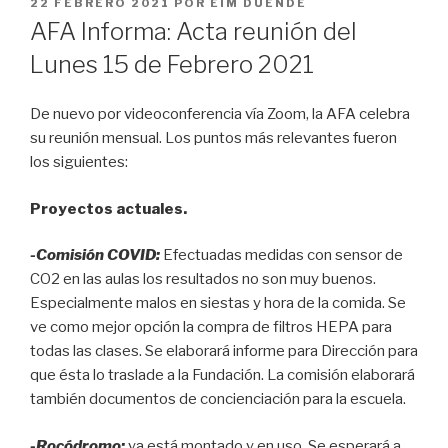
PUBLICADO
22 FEBRERO 2021
POR
EIM DUENDE
EL
AFA Informa: Acta reunión del
Lunes 15 de Febrero 2021
De nuevo por videoconferencia vía Zoom, la AFA celebra
su reunión mensual. Los puntos más relevantes fueron
los siguientes:
P
royectos actuales.
-Comisión COVID:
Efectuadas medidas con sensor de
CO2 en las aulas los resultados no son muy buenos.
Especialmente malos en siestas y hora de la comida. Se
ve como mejor opción la compra de filtros HEPA para
todas las clases. Se elaborará informe para Dirección para
que ésta lo traslade a la Fundación. La comisión elaborará
también documentos de concienciación para la escuela.
-Rocódromo:
ya está montado y en uso. Se esperará a