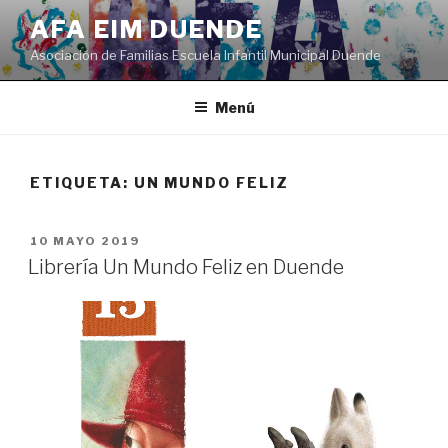
Saltar
AFA EIM DUENDE
al
Asociación de Familias Escuela Infantil Municipal Duende
contenido
Menú
ETIQUETA:
UN MUNDO FELIZ
PUBLICADO
10 MAYO 2019
EL
Librería Un Mundo Feliz en Duende