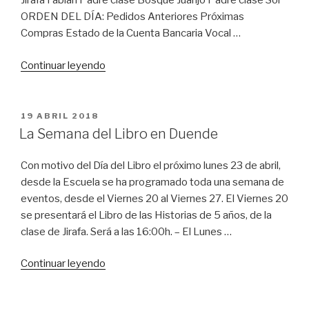
Jirafa Fabián Padre clase Bosque Juanjo Padre clase Sol
ORDEN DEL DÍA: Pedidos Anteriores Próximas
Compras Estado de la Cuenta Bancaria Vocal …
«Comisión
Continuar leyendo
de
Materiales
Informa:
PUBLICADO
19 ABRIL 2018
EL
Reunión
La Semana del Libro en Duende
13
de
Con motivo del Día del Libro el próximo lunes 23 de abril,
Febrero
desde la Escuela se ha programado toda una semana de
2019»
eventos, desde el Viernes 20 al Viernes 27. El Viernes 20
se presentará el Libro de las Historias de 5 años, de la
clase de Jirafa. Será a las 16:00h. – El Lunes …
«La
Continuar leyendo
Semana
del