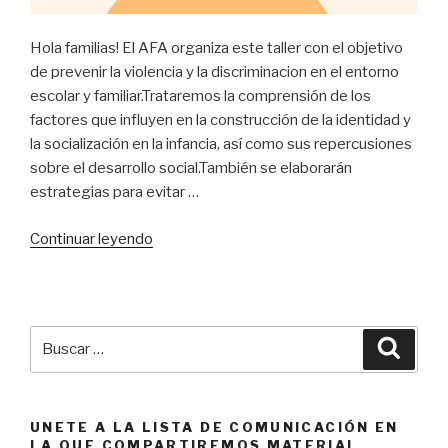
Hola familias! El AFA organiza este taller con el objetivo
de prevenir la violencia y la discriminacion en el entorno
escolar y familiar.Trataremos la comprensión de los
factores que influyen en la construcción de la identidad y
la socialización en la infancia, así como sus repercusiones
sobre el desarrollo social.También se elaborarán
estrategias para evitar …
«Taller
Continuar leyendo
socialización
y
diversidad
en
Buscar
Busca
la
por:
infancia»
UNETE A LA LISTA DE COMUNICACIÓN EN
LA QUE COMPARTIREMOS MATERIAL