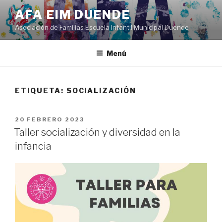
Saltar
AFA EIM DUENDE
al
Asociación de Familias Escuela Infantil Municipal Duende
contenido
Menú
ETIQUETA:
SOCIALIZACIÓN
PUBLICADO
20 FEBRERO 2023
EL
Taller socialización y diversidad en la
infancia