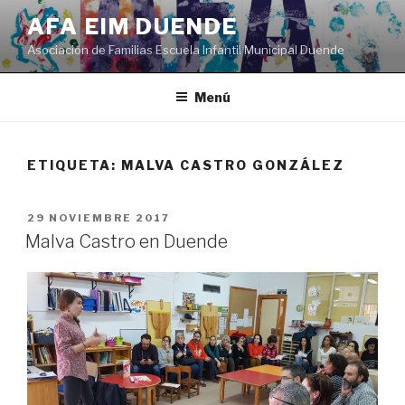
Saltar
AFA EIM DUENDE
al
Asociación de Familias Escuela Infantil Municipal Duende
contenido
Menú
ETIQUETA:
MALVA CASTRO GONZÁLEZ
PUBLICADO
29 NOVIEMBRE 2017
EL
Malva Castro en Duende