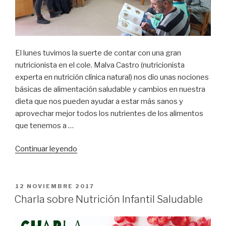
El lunes tuvimos la suerte de contar con una gran
nutricionista en el cole. Malva Castro (nutricionista
experta en nutrición clínica natural) nos dio unas nociones
básicas de alimentación saludable y cambios en nuestra
dieta que nos pueden ayudar a estar más sanos y
aprovechar mejor todos los nutrientes de los alimentos
que tenemos a …
«Malva
Continuar leyendo
Castro
en
Duende»
PUBLICADO
12 NOVIEMBRE 2017
EL
Charla sobre Nutrición Infantil Saludable