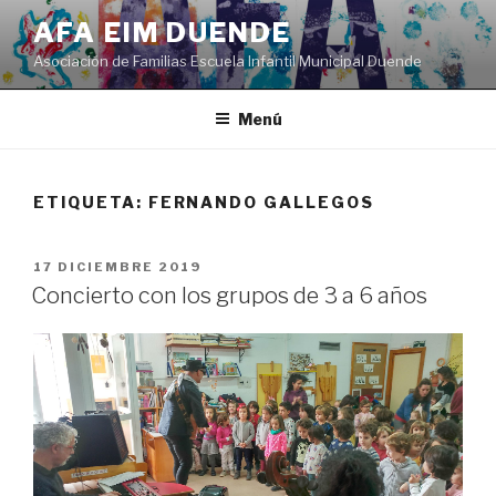
Saltar
AFA EIM DUENDE
al
Asociación de Familias Escuela Infantil Municipal Duende
contenido
Menú
ETIQUETA:
FERNANDO GALLEGOS
PUBLICADO
17 DICIEMBRE 2019
EL
Concierto con los grupos de 3 a 6 años