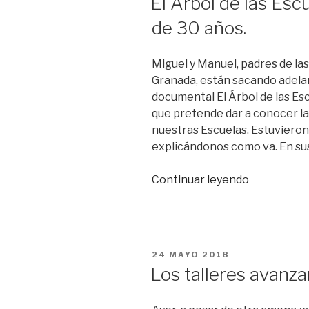
El Árbol de las Esc
de 30 años.
Miguel y Manuel, padres de las
Granada, están sacando adela
documental El Árbol de las Es
que pretende dar a conocer la
nuestras Escuelas. Estuvieron
explicándonos como va. En su
«El
Continuar leyendo
Árbol
de
las
Escuelas,
PUBLICADO
24 MAYO 2018
un
EL
Los talleres avanza
historia
de