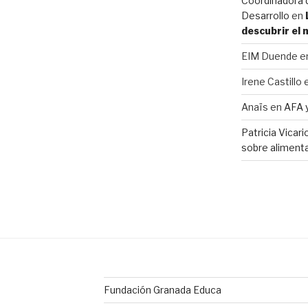
Coordinadora d
Desarrollo
en
descubrir el
EIM Duende
e
Irene Castillo
Anaïs
en
AFA 
Patricia Vicar
sobre alimenta
Fundación Granada Educa