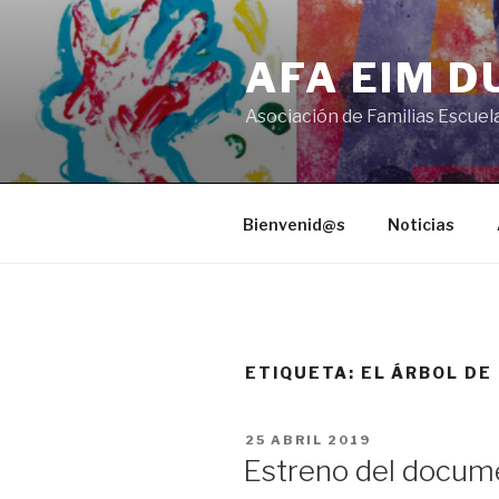
Saltar
al
AFA EIM 
contenido
Asociación de Familias Escuel
Bienvenid@s
Noticias
ETIQUETA:
EL ÁRBOL DE
PUBLICADO
25 ABRIL 2019
EL
Estreno del documen