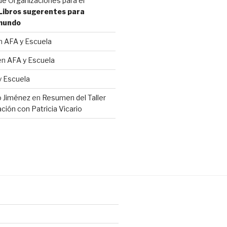
e Organizaciones para el
Libros sugerentes para
 mundo
n
AFA y Escuela
en
AFA y Escuela
y Escuela
io Jiménez
en
Resumen del Taller
ción con Patricia Vicario