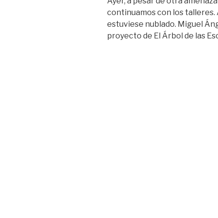
Ayer, a pesar de otra amenaza 
más
continuamos con los talleres. 
de
estuviese nublado. Miguel Áng
30
proyecto de El Árbol de las Esc
años.»