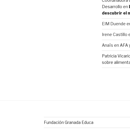
Coordinadora d
Desarrollo
en
descubrir el
EIM Duende
e
Irene Castillo
Anaïs
en
AFA 
Patricia Vicar
sobre alimenta
Fundación Granada Educa