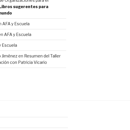
e Organizaciones para el
Libros sugerentes para
 mundo
n
AFA y Escuela
en
AFA y Escuela
y Escuela
io Jiménez
en
Resumen del Taller
ción con Patricia Vicario