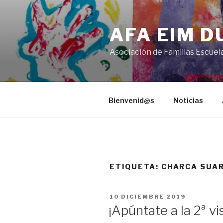
Saltar
al
AFA EIM 
contenido
Asociación de Familias Escuel
Bienvenid@s
Noticias
ETIQUETA:
CHARCA SUA
PUBLICADO
10 DICIEMBRE 2019
EL
¡Apúntate a la 2ª vi