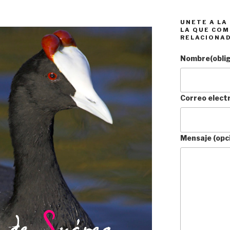
UNETE A LA
LA QUE COM
RELACIONA
Nombre
(obli
Correo elect
Mensaje (opc