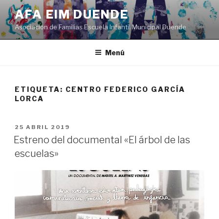
Saltar
AFA EIM DUENDE
al
Asociación de Familias Escuela Infantil Municipal Duende
contenido
Menú
ETIQUETA:
CENTRO FEDERICO GARCÍA
LORCA
PUBLICADO
25 ABRIL 2019
EL
Estreno del documental «El árbol de las
escuelas»