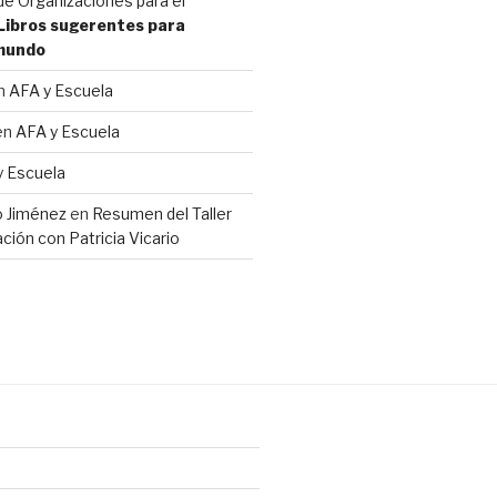
e Organizaciones para el
Libros sugerentes para
 mundo
n
AFA y Escuela
en
AFA y Escuela
y Escuela
io Jiménez
en
Resumen del Taller
ción con Patricia Vicario