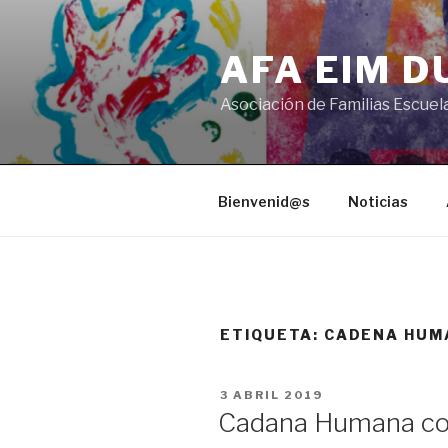
Saltar
al
AFA EIM 
contenido
Asociación de Familias Escuel
Bienvenid@s
Noticias
ETIQUETA:
CADENA HUM
PUBLICADO
3 ABRIL 2019
EL
Cadana Humana con