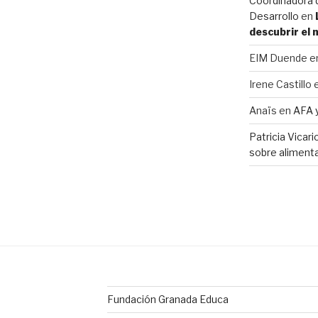
Coordinadora d
Desarrollo
en
descubrir el
EIM Duende
e
Irene Castillo
Anaïs
en
AFA 
Patricia Vicar
sobre alimenta
Fundación Granada Educa