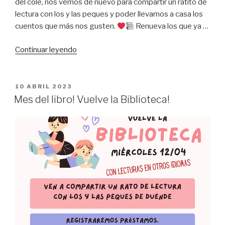
del cole, nos vemos de nuevo para compartir un ratito de
lectura con los y las peques y poder llevarnos a casa los
cuentos que más nos gusten.
Renueva los que ya …
«¡Vuelve
Continuar leyendo
la
biblioteca
en
PUBLICADO
10 ABRIL 2023
EL
mayo!»
Mes del libro! Vuelve la Biblioteca!