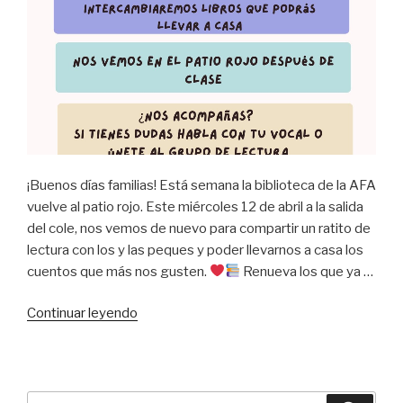
¡Buenos días familias! Está semana la biblioteca de la AFA
vuelve al patio rojo. Este miércoles 12 de abril a la salida
del cole, nos vemos de nuevo para compartir un ratito de
lectura con los y las peques y poder llevarnos a casa los
cuentos que más nos gusten.
Renueva los que ya …
«Mes
Continuar leyendo
del
libro!
Vuelve
la
Buscar