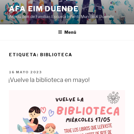
Saltar
AFA EIM DUENDE
al
Asociación de Familias Escuela Infantil Municipal Duende
contenido
Menú
ETIQUETA:
BIBLIOTECA
PUBLICADO
16 MAYO 2023
EL
¡Vuelve la biblioteca en mayo!